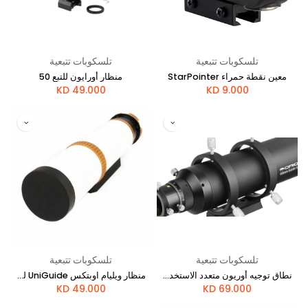
تلسكوبات تتبعية
تلسكوبات تتبعية
معين نقطة حمراء StarPointer
منظار أورايون للتبع 50
KD
49.000
KD
9.000
تلسكوبات تتبعية
تلسكوبات تتبعية
نطاق توجيه أوريون متعدد الاستخدام بفتحة 60 مم وأداة تركيز حلزونية
منظار ويليام اوبتكس UniGuide للتوجيه (50 مم) - ذهبي
KD
49.000
KD
69.000