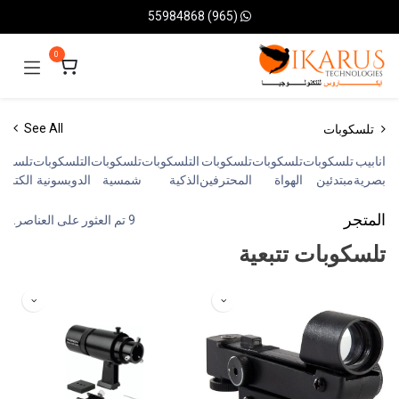
خطي للذهاب إلى المحتوى
(965) 55984868
0
تلسكوبات
See All
انابيب
تلسكوبات
تلسكوبات
تلسكوبات
التلسكوبات
تلسكوبات
التلسكوبات
تلسكوب
بصرية
مبتدئين
الهواة
المحترفين
الذكية
شمسية
الدوبسونية
الكترون
المتجر
9 تم العثور على العناصر.
تلسكوبات تتبعية