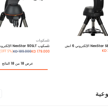
تلسكوبات
Add to Cart
Add to Cart
تلسكوب NexStar 90SLT الإلكتروني
KD
KD
189.000
KD
179.000
(5% OFF)
عرض 18 من 18 النتائج
وعية