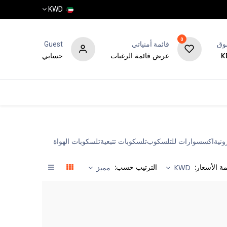
KWD
0
وق
قائمة أمنياتي
Guest
عرض قائمة الرغبات
حسابي
المتجر
المدونة
الماركات
ونية
اكسسوارات للتلسكوب
تلسكوبات تتبعية
تلسكوبات الهواة
مة الأسعار:
الترتيب حسب:
KWD
مميز