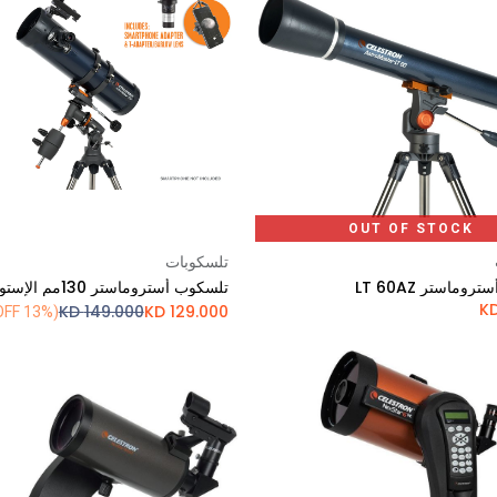
OUT OF STOCK
تلسكوبات
Add to Cart
وماستر LT 60AZ
KD
149.000
KD
129.000
(13% OFF)