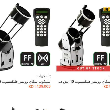
OUT OF STOCK
تلسكوبات
Add to Cart
تلسكوب سكاي ووتشر فليكستيوب 10 إنش دوبسوني مزود بتقنية جو تو وقابل للطي
KD
1,439.000
KD