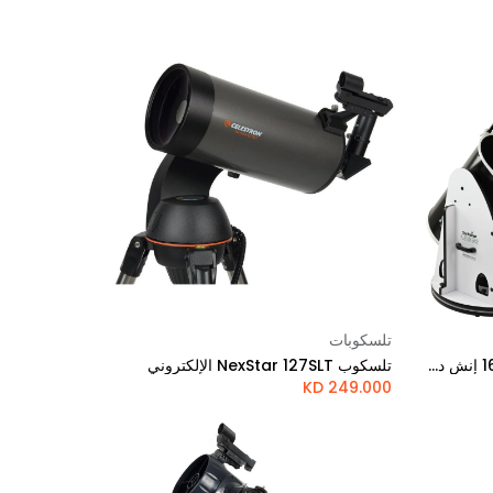
تلسكوبات
Add to Cart
تلسكوب سكاي ووتشر فليكستيوب 16 إنش دوبسوني مزود بتقنية جو تو وقابل للطي
تلسكوب NexStar 127SLT الإلكتروني
KD
249.000