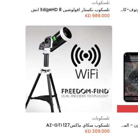
تلسكوبات
Add to Cart
تلسكوب أسترو فاي 102 ملم ماكسوتوف-كاسجرين
تلسكوب نكستار افولوشين EdgeHD 8 انش
KD
989.000
تلسكوبات
Add to Cart
تلسكوب Origin الذكي من سلسترون - المرصد المنزلي المتكامل
تلسكوب سكاي ماكس127 AZ-GTi
KD
309.000