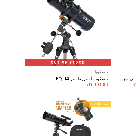
OUT OF STOCK
تلسكوبات
تلسكوب أستروماستر 130مم الإستوائي مع مثبت الهاتف و مضاعف التكبير
تلسكوب أستروماستر 114 EQ
KD
119.000
نفدت الكمية