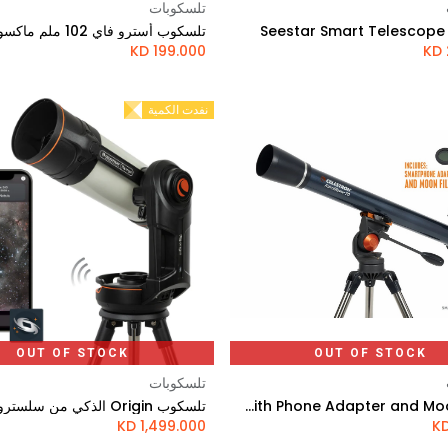
تلسكوبات
Add to Cart
Add to Cart
Seestar Smart Telescope
KD
199.000
KD
نفدت الكمية
OUT OF STOCK
OUT OF STOCK
تلسكوبات
Celestron AstroMaster 70AZ Telescope with Phone Adapter and Moon Filter
KD
1,499.000