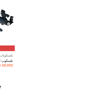
تلسكوبات
تلسكوب أستر
KD
39.000