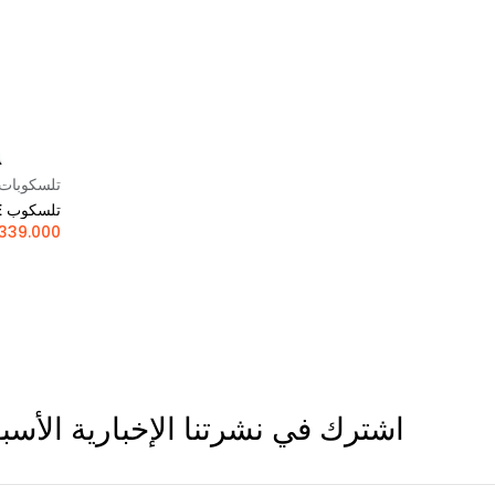
تلسكوبات
تلسكوب NexStar SE الإلكتروني 6 انش
339.000
اشترك في نشرتنا الإخبارية الأسب