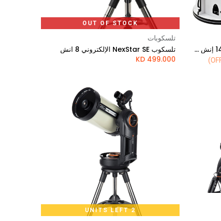
OUT OF STOCK
تلسكوبات
تلسكوب سكاي ووتشر فليكستيوب 14 إنش دوبسوني مزود بتقنية جو تو وقابل للطي
تلسكوب NexStar SE الإلكتروني 8 انش
KD
499.000
2 UNITS LEFT