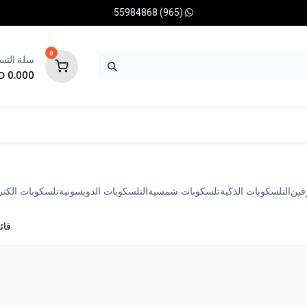
(965) 55984868
0
سلة التس
KD
0.000
يات
كاميرات فلكية
قواعد
ملحقات بصرية دقيقة
شائع
فين
التلسكوبات الذكية
تلسكوبات شمسية
التلسكوبات الدوبسونية
تلسكوبات الكتر
قائ