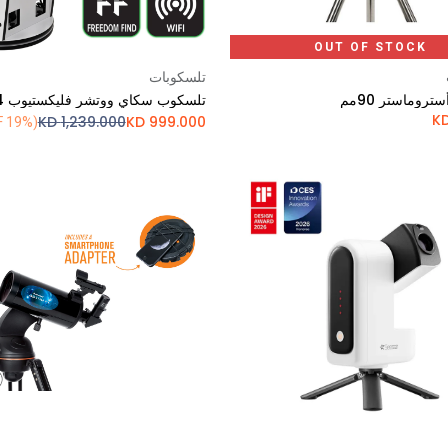
OUT OF STOCK
تلسكوبات
Add to Cart
روماستر 90مم
KD
1,239.000
KD
999.000
(19% OFF)