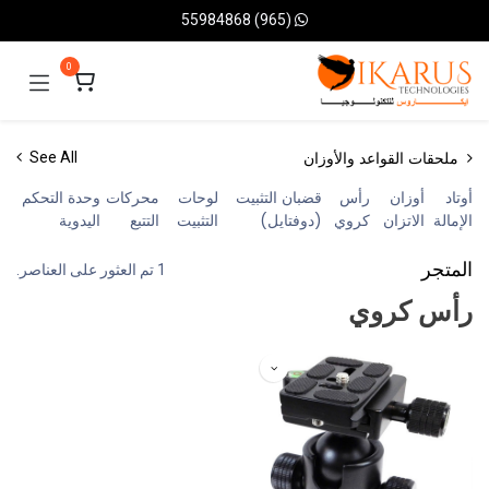
خطي للذهاب إلى المحتوى
(965) 55984868
0
ملحقات القواعد والأوزان
See All
أوتاد
أوزان
رأس
قضبان التثبيت
لوحات
محركات
وحدة التحكم
الإمالة
الاتزان
كروي
(دوفتايل)
التثبيت
التتبع
اليدوية
المتجر
1 تم العثور على العناصر.
رأس كروي