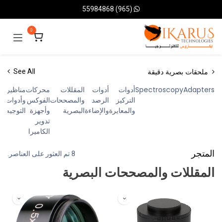
خطي للذهاب إلى المحتوى
(965) 55984868
0
ملحقات بصرية دقيقة
See All
Adapters
Spectroscopy
أدوات
أدوات
المقللات
محركات
مناظير
التركيز
الرصد
والمصححات
الفوكس
وأدوات
والمعايرة
والإضاءة
البصرية
وأجهزة
التوجيه
تدوير
الكاميرا
المتجر
8 تم العثور على العناصر.
المقللات والمصححات البصرية