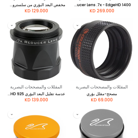
Reducer Lens .7x - EdgeHD 1400
مخفض البعد البؤري من سلسترون .7x - EdgeHD 800
KD
129.000
KD
269.000
المقللات والمصححات البصرية
المقللات والمصححات البصرية
مصحح-مقلل بؤري
عدسة تقليل البعد البؤري 0.7x - EdgeHD 925
KD
139.000
KD
69.000