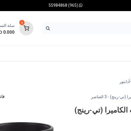
(965) 55984868
0
سلة التس
KD
0.000
يات
كاميرات فلكية
قواعد
ملحقات بصرية دقيقة
شائع
دابتور
قائ
را (تي-رينج)
- 3 العناصر
الكاميرا (تي-رينج)