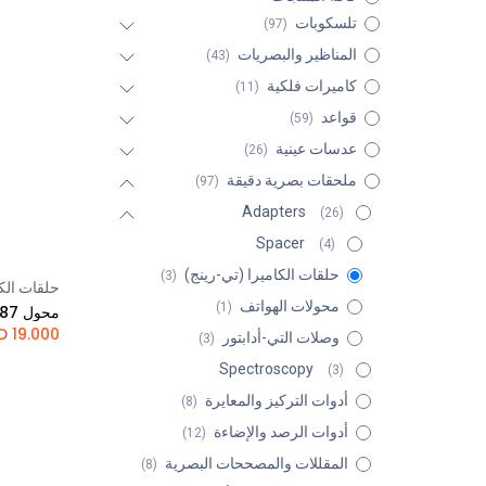
تلسكوبات
(97)
المناظير والبصريات
(43)
كاميرات فلكية
(11)
قواعد
(59)
عدسات عينية
(26)
ملحقات بصرية دقيقة
(97)
Adapters
(26)
Spacer
(4)
حلقات الكاميرا (تي-رينج)
(3)
حلقات الكا
محولات الهواتف
(1)
KD
19.000
وصلات التي-أدابتور
(3)
Spectroscopy
(3)
أدوات التركيز والمعايرة
(8)
أدوات الرصد والإضاءة
(12)
المقللات والمصححات البصرية
(8)