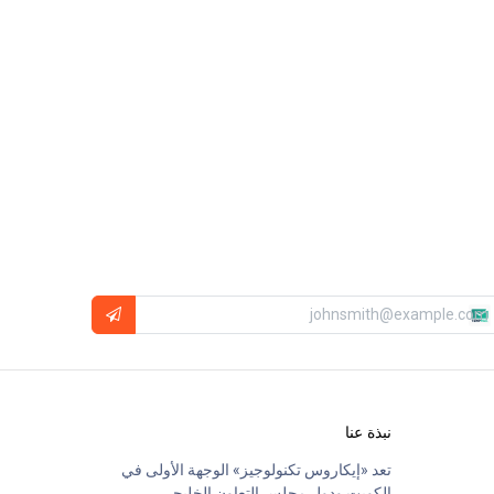
نبذة عنا
تعد «إيكاروس تكنولوجيز» الوجهة الأولى في
الكويت ودول مجلس التعاون الخليجي