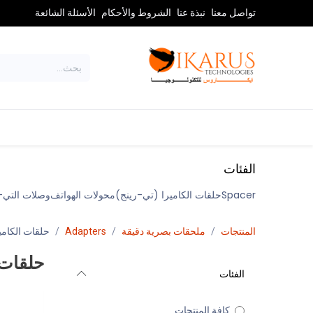
خطي للذهاب إلى المحتوى
تواصل معنا
نبذة عنا
الشروط والأحكام
الأسئلة الشائعة
تلسكوبات
المناظير والبصر
الفئات
Spacer
حلقات الكاميرا (تي-رينج)
محولات الهواتف
وصلات التي-أ
المنتجات
ملحقات بصرية دقيقة
Adapters
حلقات الكامي
حلقات 
الفئات
كافة المنتجات