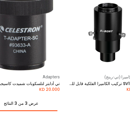
ميرا (تي-رينج)
Adapters
Add to Cart
Add to Cart
محول SV187 تركيب الكاميرا الفلكية قابل للتعديل 1.25 بوصة من
تي أدابتر لتلسكوبات شميدت كاسيج
KD
20.000
عرض 3 من 3 النتائج