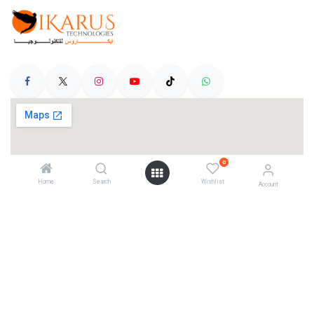
0
Home
Search
Wishlist
Account
Categories
Telescopes
Cameras
Mounts
Accessories