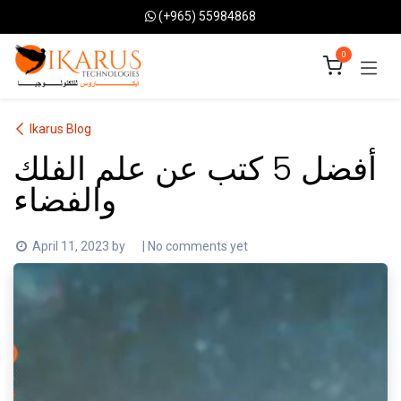
Skip to Content
(+965) 55984868
0
Ikarus Blog
أفضل 5 كتب عن علم الفلك
والفضاء
April 11, 2023
by
| No comments yet