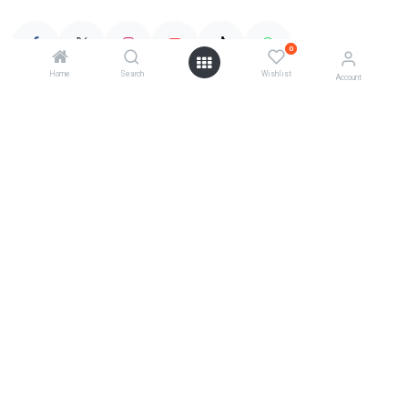
0
Home
Search
Wishlist
Account
Categories
Telescopes
Cameras
Mounts
Accessories
Account Info
Your account