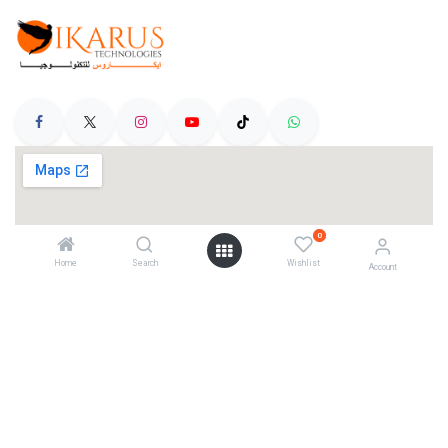
0
Home
Search
Wishlist
Account
Categories
Telescopes
Cameras
Mounts
Accessories