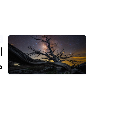
t
ا
م
About Us