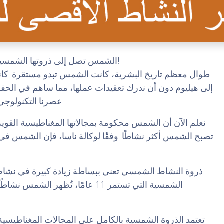
الشمس تصل إلى ذروتها الشمسية وقد يستمر النشاط الأقصى لمدة عام!
طوال معظم تاريخ البشرية، كانت الشمس تبدو مستقرة. كانت مص
إلى هيليوم دون أن ندرك تعقيدات عملها، مما ساهم في الح
عصرنا التكنولوجي الحديث، تلاشت هذه الصورة البسيطة.
نعلم الآن أن الشمس محكومة بمجالاتها المغناطيسية القوية، 
تصبح الشمس أكثر نشاطًا. وفقًا لوكالة ناسا، فإن الشمس في 
ذروة النشاط الشمسي تعني ببساطة زيادة كبيرة في نشا
الشمسية التي تستمر 11 عامًا، تُظهر 
تعتمد الذروة الشمسية بالكامل على المجالات المغناطيس