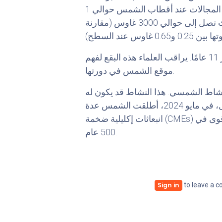
غاوس، التي تصف كثافة التدفق المغناطيسي. بينما تبلغ قوة المجالات عند أقطاب الشمس حوالي 1
إلى 2 غاوس، فإنها تكون أقوى بكثير عند البقع الشمسية حيث تصل إلى حوالي 3000 غاوس (مقارنة
البقع الشمسية هي مؤشرات بصرية لدورة الشمس التي تستمر 11 عامًا. يراقب العلماء هذه البقع لفهم
موقع الشمس في دورتها.
لنشاط الشمسي. هذا النشاط قد يكون له
تأثيرات على الأرض والنظام الشمسي. على سبيل المثال، في مايو 2024، أطلقت الشمس عدة
انبعاثات إكليلية ضخمة (CMEs) التي سببت عواصف مغناطيسية أرضية قوية كانت من بين الأقوى في
500 عام.
to leave a 
Sign in