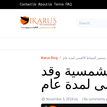
Skip to Content
Contact Us
About Us
Terms
FAQ
TELESCOPES
SPORT OPTICS
AST
Ikarus Blog
لشمسية وقد
November 3, 2024
by
| No comments 