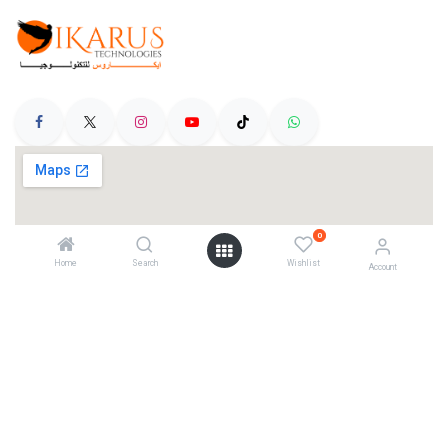
0
Home
Search
Wishlist
Account
Categories
Telescopes
Cameras
Mounts
Accessories