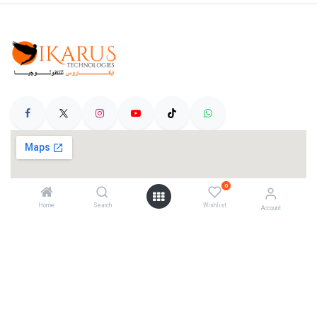
0
Home
Search
Wishlist
Account
Categories
Telescopes
Cameras
Mounts