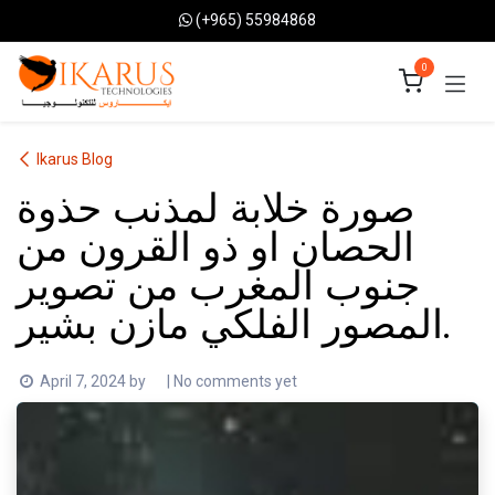
Skip to Content
(+965) 55984868
0
Ikarus Blog
صورة خلابة لمذنب حذوة
الحصان او ذو القرون من
جنوب المغرب من تصوير
المصور الفلكي مازن بشير.
April 7, 2024
by
| No comments yet