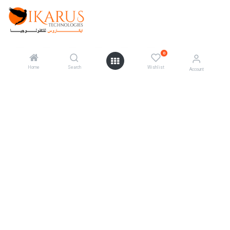
0
Home
Search
Wishlist
Account
Categories
Telescopes
Cameras
Mounts
Accessories