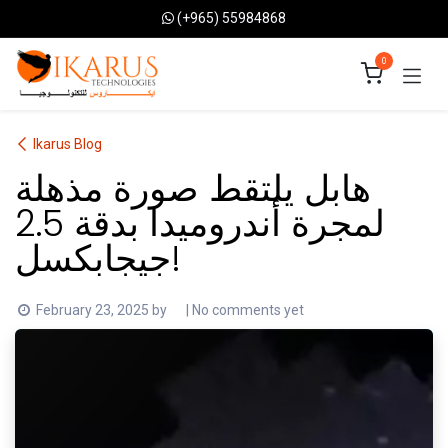
Skip to Content
(+965) 55984868
0
Ikarus Blog
هابل يلتقط صورة مذهلة
لمجرة أندروميدا بدقة 2.5
جيجابكسل!
February 23, 2025
by
| No comments yet