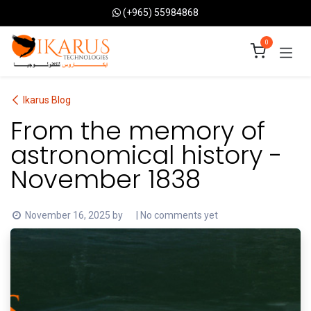
Skip to Content
(+965) 55984868
0
Ikarus Blog
From the memory of
astronomical history -
November 1838
November 16, 2025
by
| No comments yet