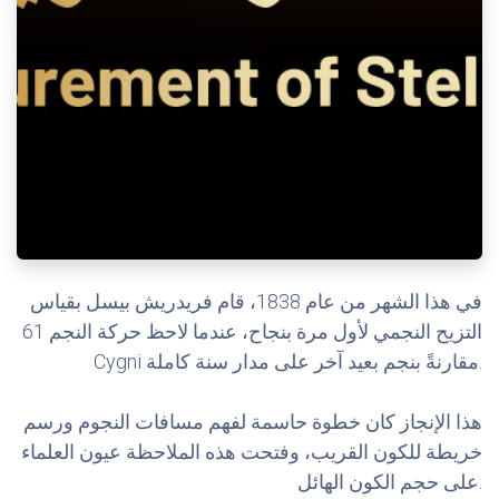
في هذا الشهر من عام 1838، قام فريدريش بيسل بقياس
التزيح النجمي لأول مرة بنجاح، عندما لاحظ حركة النجم 61
Cygni مقارنةً بنجم بعيد آخر على مدار سنة كاملة.
هذا الإنجاز كان خطوة حاسمة لفهم مسافات النجوم ورسم
خريطة للكون القريب، وفتحت هذه الملاحظة عيون العلماء
على حجم الكون الهائل.