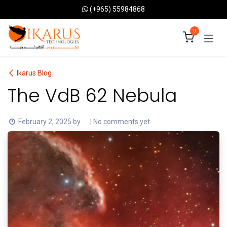
Skip to Content
(+965) 55984868
0
Ikarus Blog
The VdB 62 Nebula
February 2, 2025
by
| No comments yet