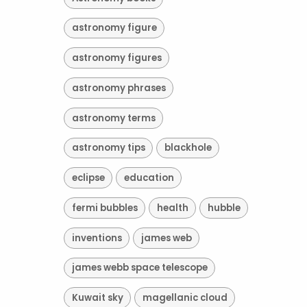
astronomy figure
astronomy figures
astronomy phrases
astronomy terms
astronomy tips
blackhole
eclipse
education
fermi bubbles
health
hubble
inventions
james web
james webb space telescope
Kuwait sky
magellanic cloud