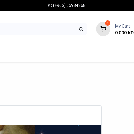
(+965) 55984868
0
My Cart
0.000
KD
RONOMY CAMERAS
MOUNTS
OPTICAL ACCESSORIES