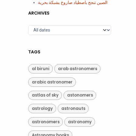
الصين تنجح باصطياد صاروخ بشبكة بحرية
ARCHIVES
TAGS
al biruni
arab astronomers
arabic astronomer
astlas of sky
astonomers
astrology
astronauts
astronomers
astronomy
Astronomy books