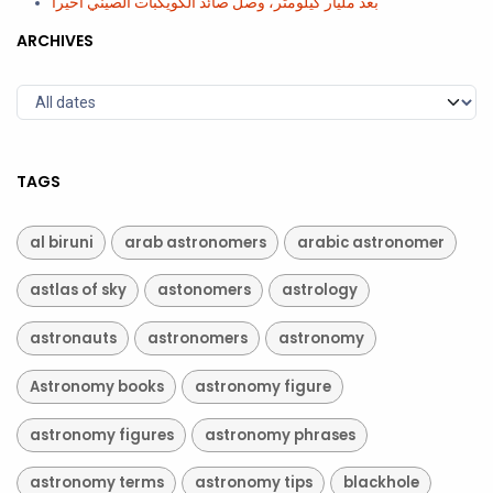
بعد مليار كيلومتر، وصل صائد الكويكبات الصيني أخيراً
ARCHIVES
TAGS
al biruni
arab astronomers
arabic astronomer
astlas of sky
astonomers
astrology
astronauts
astronomers
astronomy
Astronomy books
astronomy figure
astronomy figures
astronomy phrases
astronomy terms
astronomy tips
blackhole