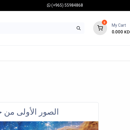
(+965) 55984868
0
My Cart
0.000
KD
RONOMY CAMERAS
MOUNTS
OPTICAL ACCESSORIES
الصور الأولى من 