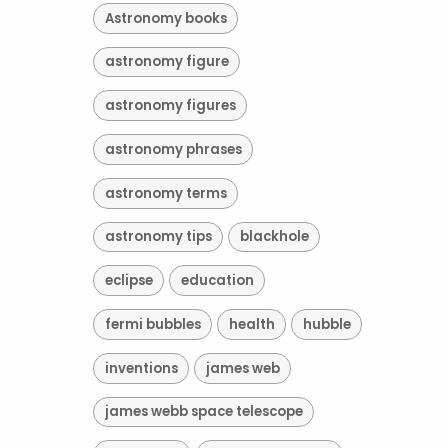
Astronomy books
astronomy figure
astronomy figures
astronomy phrases
astronomy terms
astronomy tips
blackhole
eclipse
education
fermi bubbles
health
hubble
inventions
james web
james webb space telescope