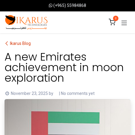
Skip to Content
(+965) 55984868
0
Ikarus Blog
A new Emirates
achievement in moon
exploration
November 23, 2025
by
| No comments yet