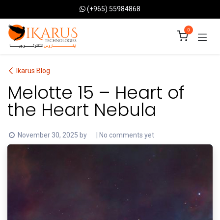
Skip to Content
(+965) 55984868
0
Ikarus Blog
Melotte 15 – Heart of
the Heart Nebula
November 30, 2025
by
| No comments yet