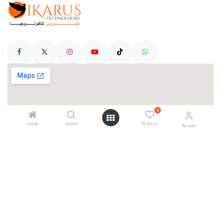
0
Home
Search
Wishlist
Account
Categories
Telescopes
Cameras
Mounts
Accessories
Account Info